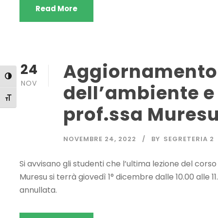
Read More
Aggiornamento f
24
Attiva/disattiva alto contrasto
NOV
dell’ambiente e 
Attiva/disattiva dimensione testo
prof.ssa Muresu
NOVEMBRE 24, 2022
BY
SEGRETERIA 2
Si avvisano gli studenti che l’ultima lezione del corso
Muresu si terrà giovedì 1° dicembre dalle 10.00 alle 1
annullata.