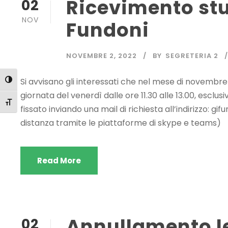
Ricevimento stu
02
NOV
Fundoni
NOVEMBRE 2, 2022
BY
SEGRETERIA 2
Si avvisano gli interessati che nel mese di novembre 
Attiva/disattiva alto contrasto
giornata del venerdì dalle ore 11.30 alle 13.00, es
Attiva/disattiva dimensione testo
fissato inviando una mail di richiesta all’indirizzo:
gifu
distanza tramite le piattaforme di skype e teams)
Read More
Annullamento le
02