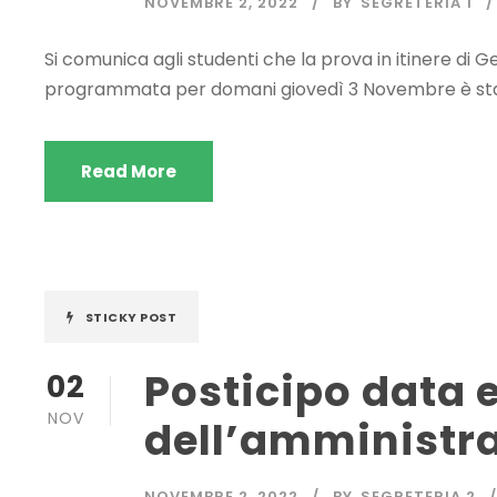
NOVEMBRE 2, 2022
BY
SEGRETERIA 1
Si comunica agli studenti che la prova in itinere di G
programmata per domani giovedì 3 Novembre è stat
Read More
STICKY POST
Posticipo data
02
NOV
dell’amministra
NOVEMBRE 2, 2022
BY
SEGRETERIA 2