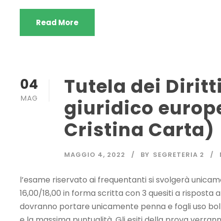
Read More
Tutela dei Dirit
04
MAG
giuridico europ
Cristina Carta)
MAGGIO 4, 2022
BY
SEGRETERIA 2
l’esame riservato ai frequentanti si svolgerà unicam
16,00/18,00 in forma scritta con 3 quesiti a risposta 
dovranno portare unicamente penna e fogli uso bollo.
e la massima puntualità. Gli esiti della prova verrann