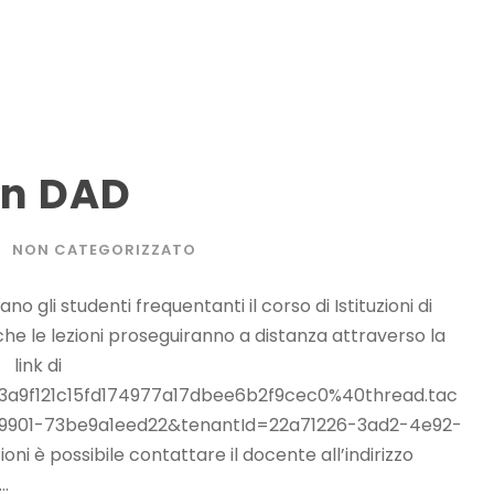
 in DAD
NON CATEGORIZZATO
no gli studenti frequentanti il corso di Istituzioni di
che le lezioni proseguiranno a distanza attraverso la
 link di
%3a9f121c15fd174977a17dbee6b2f9cec0%40thread.tac
9901-73be9a1eed22&tenantId=22a71226-3ad2-4e92-
i è possibile contattare il docente all’indirizzo
..