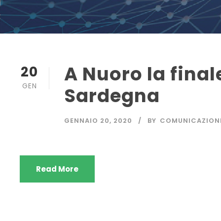
A Nuoro la fina
20
GEN
Sardegna
GENNAIO 20, 2020
BY
COMUNICAZION
Read More