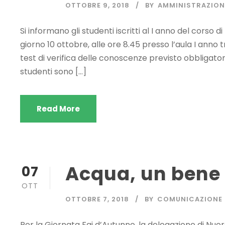
OTTOBRE 9, 2018
BY
AMMINISTRAZION
Si informano gli studenti iscritti al I anno del corso di
giorno 10 ottobre, alle ore 8.45 presso l’aula I anno t
test di verifica delle conoscenze previsto obbligatori
studenti sono […]
Read More
Acqua, un bene
07
OTT
OTTOBRE 7, 2018
BY
COMUNICAZIONE
Per la Giornata Fai d’Autunno, la delegazione di Nuor