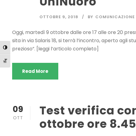
UniNuoro
OTTOBRE 9, 2018
BY
COMUNICAZIONE
Oggi, martedì 9 ottobre dalle ore 17 alle ore 20 pre
sita in via Salaris 18, si terrà l’incontro, aperto agli 
prezioso”. [leggi l’articolo completo]
Attiva/disattiva alto contrasto
Attiva/disattiva dimensione testo
Read More
Test verifica co
09
OTT
ottobre ore 8.4