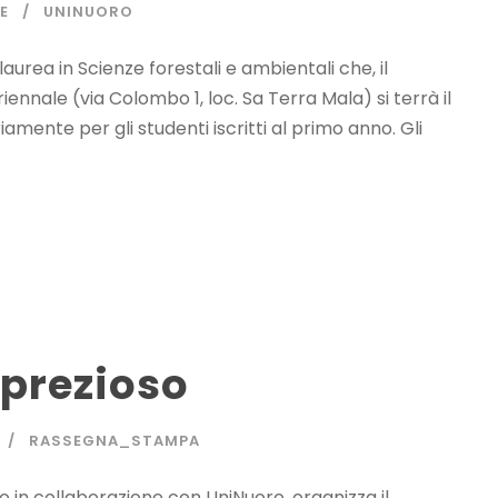
E
UNINUORO
 laurea in Scienze forestali e ambientali che, il
riennale (via Colombo 1, loc. Sa Terra Mala) si terrà il
amente per gli studenti iscritti al primo anno. Gli
 prezioso
RASSEGNA_STAMPA
o in collaborazione con UniNuoro, organizza il