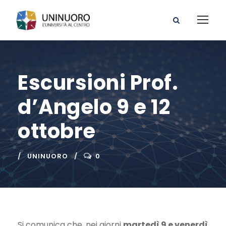
Escursioni Prof.
d’Angelo 9 e 12
ottobre
UNINUORO
0
Si comunica che, nei giorni
martedì 9 e venerdì