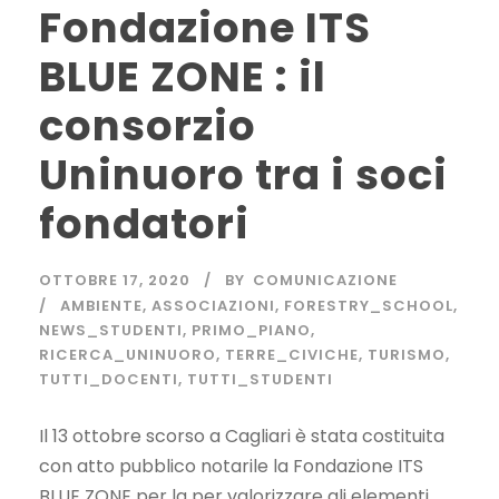
Fondazione ITS
BLUE ZONE : il
consorzio
Uninuoro tra i soci
fondatori
OTTOBRE 17, 2020
BY
COMUNICAZIONE
AMBIENTE
,
ASSOCIAZIONI
,
FORESTRY_SCHOOL
,
NEWS_STUDENTI
,
PRIMO_PIANO
,
RICERCA_UNINUORO
,
TERRE_CIVICHE
,
TURISMO
,
TUTTI_DOCENTI
,
TUTTI_STUDENTI
Il 13 ottobre scorso a Cagliari è stata costituita
con atto pubblico notarile la Fondazione ITS
BLUE ZONE per la per valorizzare gli elementi