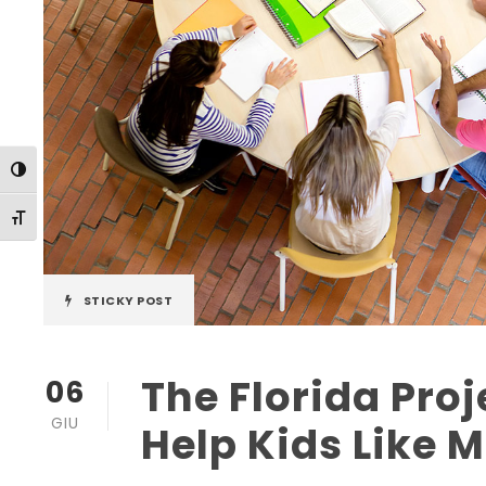
Attiva/disattiva alto contrasto
Attiva/disattiva dimensione testo
STICKY POST
The Florida Proj
06
GIU
Help Kids Like 