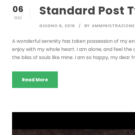
Standard Post 
06
GIU
GIUGNO 6, 2016
BY
AMMINISTRAZIONE
A wonderful serenity has taken possession of my enti
enjoy with my whole heart. I am alone, and feel the 
the bliss of souls like mine. I am so happy, my dear fr
Read More