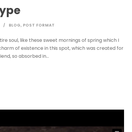
Type
BLOG
,
POST FORMAT
re soul, like these sweet mornings of spring which I
charm of existence in this spot, which was created for
iend, so absorbed in...