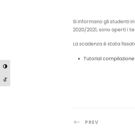
Si informano gli studenti 
2020/2021, sono aperti i te
La scadenza è stata fissat
Tutorial compilazione 
Attiva/disattiva alto contrasto
Attiva/disattiva dimensione testo
PREV