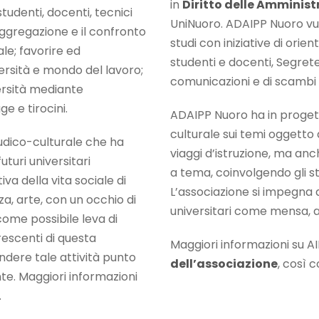
in
Diritto delle Amminist
tudenti, docenti, tecnici
UniNuoro. ADAIPP Nuoro vuo
aggregazione e il confronto
studi con iniziative di orie
ale; favorire ed
studenti e docenti, Segrete
versità e mondo del lavoro;
comunicazioni e di scambi 
versità mediante
ge e tirocini.
ADAIPP Nuoro ha in progetto
culturale sui temi oggetto
ludico-culturale che ha
viaggi d’istruzione, ma anch
turi universitari
a tema, coinvolgendo gli stu
iva della vita sociale di
L’associazione si impegna al
za, arte, con un occhio di
universitari come mensa, a
come possibile leva di
crescenti di questa
Maggiori informazioni su 
ndere tale attività punto
dell’associazione
, così 
te. Maggiori informazioni
.