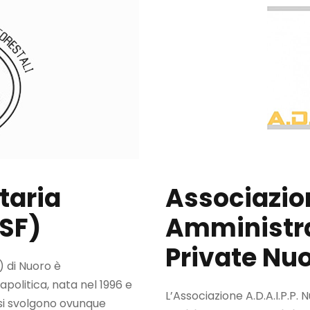
taria
Associazion
USF)
Amministra
Private Nu
) di Nuoro è
apolitica, nata nel 1996 e
L’Associazione A.D.A.I.P.P. 
 si svolgono ovunque