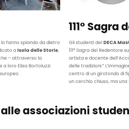
111° Sagra 
lo fanno spiando da dietro
Gli studenti del
DECA Mas
dicato a
Isola delle Storie
,
111° Sagra del Redentore s
he – attraverso la
artista e docente dell’Accad
 a loro Elisa Bortoluzzi
delle tradizioni.” L’immagi
 europeo.
centro di un girotondo di f
un cerchio chiuso, ma una 
 alle associazioni stude