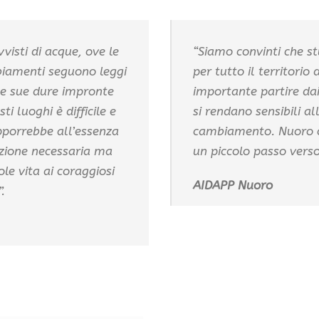
visti di acque, ove le
“Siamo convinti che st
biamenti seguono leggi
per tutto il territorio
le sue dure impronte
importante partire dai 
ti luoghi è difficile e
si rendano sensibili all
pporrebbe all’essenza
cambiamento. Nuoro ci
izione necessaria ma
un piccolo passo vers
le vita ai coraggiosi
AIDAPP Nuoro
.