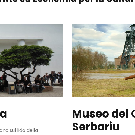
ia
Museo del 
Serbariu
no sul lido della