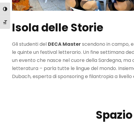
Attiva/disattiva alto contrasto
Isola delle Storie
Attiva/disattiva dimensione testo
Gli studenti del
DECA Master
scendono in campo, e 
le quinte un festival letterario. Un fine settimana de
un evento che nasce nel cuore della Sardegna, ma c
letteratura – parla tutte le lingue del mondo. Insieme
Dubach, esperta di sponsoring e filantropia a livello
Spazio