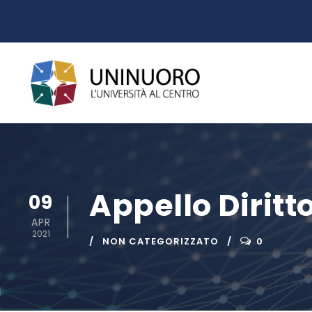
Appello Dirit
09
APR
2021
NON CATEGORIZZATO
0