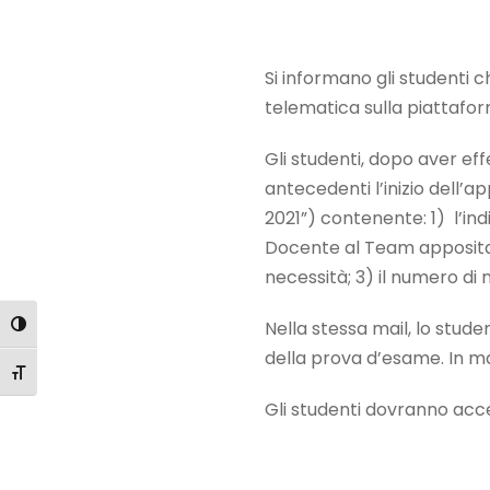
Si informano gli studenti c
telematica sulla piattafo
Gli studenti, dopo aver ef
antecedenti l’inizio dell’app
2021”) contenente: 1) l’indi
Docente al Team appositam
necessità; 3) il numero di
Nella stessa mail, lo stud
Attiva/disattiva alto contrasto
della prova d’esame. In ma
Attiva/disattiva dimensione testo
Gli studenti dovranno acce