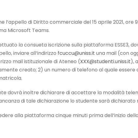
he l’appello di Diritto commerciale del 15 aprile 2021, ore 9
rma Microsoft Teams.
fettuato la consueta iscrizione sulla piattaforma ESSE3, do
ello, inviare all’indirizzo
fcuccu@uniss.it
una mail (con ogg
rizzo mail istituzionale di Ateneo (
XXX@studenti.uniss.it
), 
ente creato; 2) un numero di telefono al quale essere co
 matricola.
ente dovrà inoltre dichiarare di accettare la modalità tel
ncanza di tale dichiarazione lo studente sarà dichiarato 
dere alla piattaforma cinque minuti prima dell’inizio del