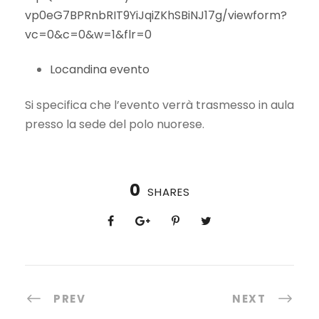
vp0eG7BPRnbRIT9YiJqiZKhSBiNJ17g/viewform?
vc=0&c=0&w=1&flr=0
Locandina evento
Si specifica che l’evento verrà trasmesso in aula
presso la sede del polo nuorese.
0
SHARES
PREV
NEXT