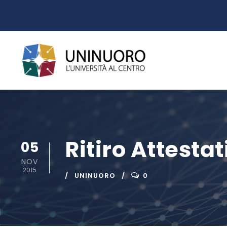
Ritiro Attestat
05
NOV
2015
UNINUORO
0