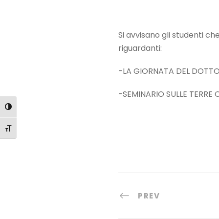
Si avvisano gli studenti che
riguardanti:
-LA GIORNATA DEL DOTTORE
-SEMINARIO SULLE TERRE CI
Attiva/disattiva alto contrasto
Attiva/disattiva dimensione testo
PREV