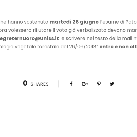
 che hanno sostenuto
martedì 26 giugno
l’esame di Pato
ora volessero rifiutare il voto già verbalizzato devono man
egreternuoro@uniss.it
e scrivere nel testo della mail 
tologia vegetale forestale del 26/06/2018”
entro e non olt
0
SHARES