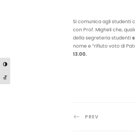
Si comunica agli studenti
con Prof. Migheli che, qual
della segreteria studenti
s
nome e “rifiuto voto di Pa
13.00.
Attiva/disattiva alto contrasto
Attiva/disattiva dimensione testo
PREV