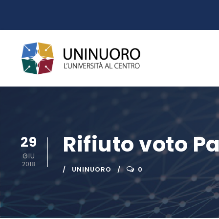
Rifiuto voto P
29
GIU
2018
UNINUORO
0