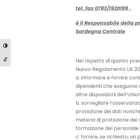
tel. fax 0783/1920199 ,
è il Responsabile della p
Sardegna Centrale
Attiva/disattiva alto contrasto
Nel rispetto di quanto prev
Attiva/disattiva dimensione testo
Nuovo Regolamento UE 2016/
a. informare e fornire con
dipendenti che eseguono i
altre disposizioni dell’Unio
b. sorvegliare l’osservanza
protezione dei dati nonché
materia di protezione dei d
formazione del personale c
c. fornire, se richiesto, u