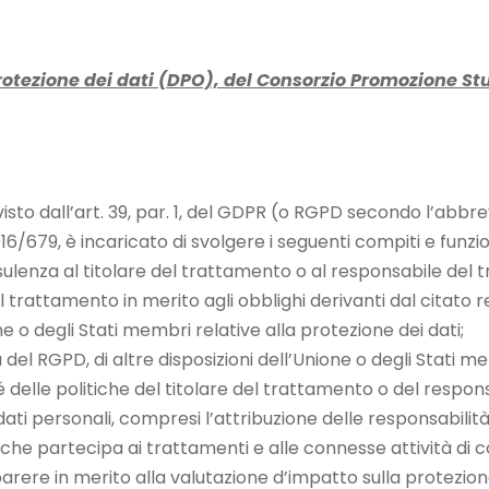
rotezione dei dati (DPO), del Consorzio Promozione Stu
isto dall’art. 39, par. 1, del GDPR (o RGPD secondo l’abbrev
679, è incaricato di svolgere i seguenti compiti e funzio
sulenza al titolare del trattamento o al responsabile del
l trattamento in merito agli obblighi derivanti dal citat
ne o degli Stati membri relative alla protezione dei dati;
 del RGPD, di altre disposizioni dell’Unione o degli Stati me
 delle politiche del titolare del trattamento o del respon
ati personali, compresi l’attribuzione delle responsabilità, 
he partecipa ai trattamenti e alle connesse attività di co
n parere in merito alla valutazione d’impatto sulla protezion