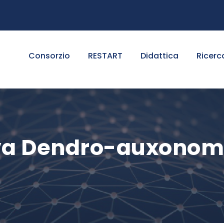
Consorzio
RESTART
Didattica
Ricerc
va Dendro-auxonomi