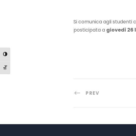
Si comunica agli studenti 
posticipata a
giovedì 26 l
Attiva/disattiva alto contrasto
Attiva/disattiva dimensione testo
PREV