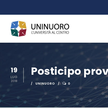
Posticipo pro
19
LUG
2018
UNINUORO
0