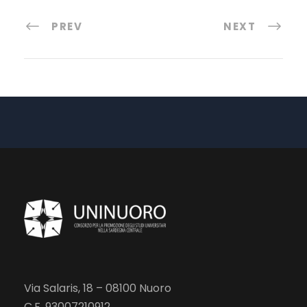
PREV
NEXT
Via Salaris, 18 – 08100 Nuoro
C.F. 93007210912