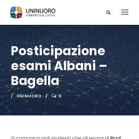
Posticipazione
esami Albani –
Bagella
UNINUORO
0
Si comunica agli studenti che gli esami di
Prof.