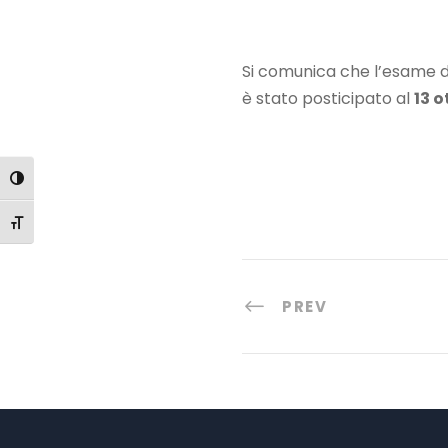
Si comunica che l’esame 
è stato posticipato al
13 o
Attiva/disattiva alto contrasto
Attiva/disattiva dimensione testo
PREV