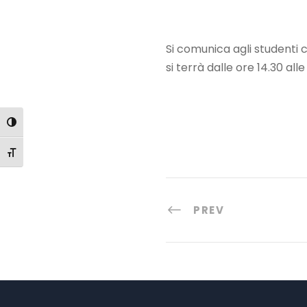
Si comunica agli studenti c
si terrà dalle ore 14.30 alle
Attiva/disattiva alto contrasto
Attiva/disattiva dimensione testo
PREV