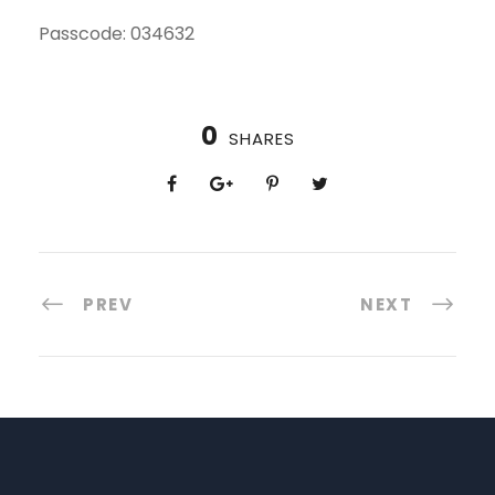
Passcode: 034632
0
SHARES
PREV
NEXT