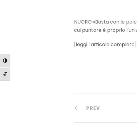
NUORO «Basta con le polemi
cui puntare è proprio l’uni
[
leggi l’articolo completo
]
Attiva/disattiva alto contrasto
Attiva/disattiva dimensione testo
PREV