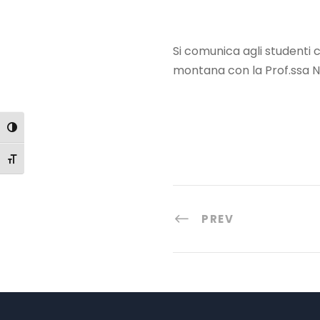
Si comunica agli studenti ch
montana con la Prof.ssa 
Attiva/disattiva alto contrasto
Attiva/disattiva dimensione testo
PREV