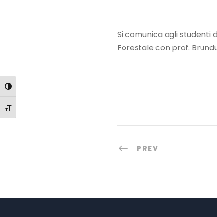
Si comunica agli studenti d
Forestale con prof. Brundu
Attiva/disattiva alto contrasto
Attiva/disattiva dimensione testo
PREV