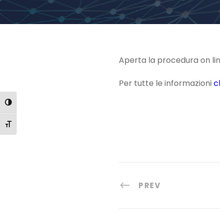
Aperta la procedura on line 
Per tutte le informazioni
c
Attiva/disattiva alto contrasto
Attiva/disattiva dimensione testo
PREV