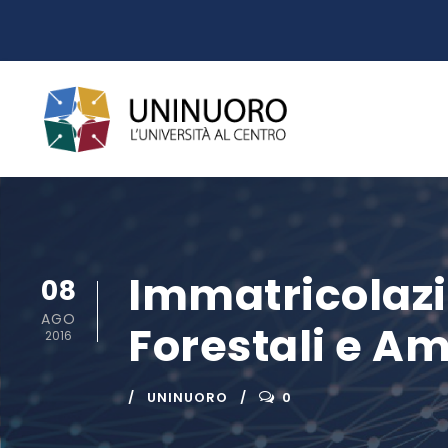
Immatricolazio
08
AGO
Forestali e Am
2016
UNINUORO
0