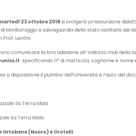
martedì 23 ottobre 2018
si svolgerà un’escursione didatti
di Monitoraggio e salvaguardia dello stato sanitario dei si
Prof. Lentini.
vono comunicare la loro adesione all’ indirizzo mail della 
uniss.it
specificando n° di matricola, cognome e nome e 
o a disposizione il pulmino dell’Università e l’auto del do
azzale Sa Terra Mala
zzale Sa Terra Mala
 Ortobene (Nuoro) e Orotelli