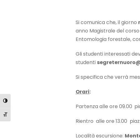
Si comunica che, il giorno
anno Magistrale del corso 
Entomologia forestale, con 
Gli studenti interessati de
studenti
segreternuoro@
Si specifica che verrà mess
Orari
:
Attiva/disattiva alto contrasto
Partenza alle ore 09.00
pi
Attiva/disattiva dimensione testo
Rientro alle ore 13.00 pia
Località escursione:
Monte