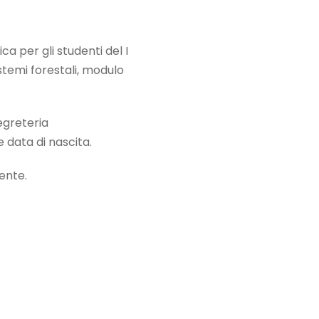
ca per gli studenti del I
stemi forestali, modulo
segreteria
data di nascita.
cente.