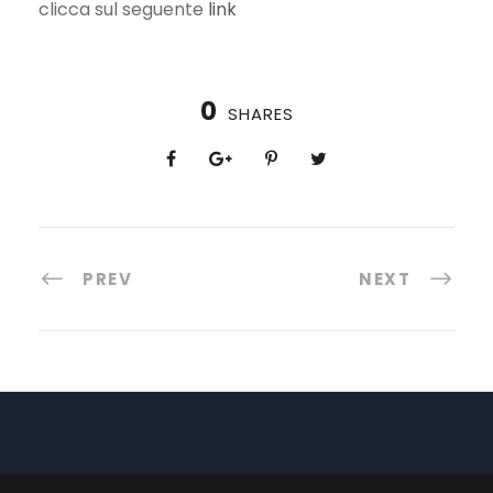
clicca sul seguente
link
0
SHARES
PREV
NEXT