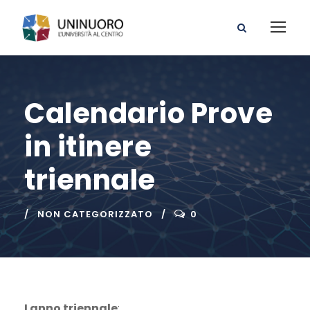
Calendario Prove
in itinere
triennale
NON CATEGORIZZATO
0
I anno triennale
: