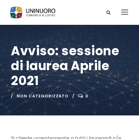
Avviso: sessione
di laurea Aprile
2021
NON CATEGORIZZATO
0
Si chiede urgentemente a tutti i laureandi o/e