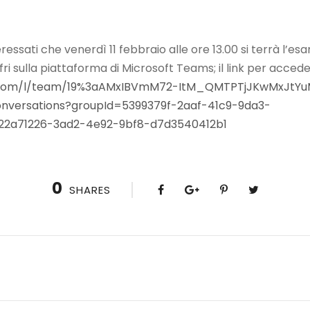
eressati che venerdì 11 febbraio alle ore 13.00 si terrà l’e
ri sulla piattaforma di Microsoft Teams; il link per accede
ft.com/l/team/19%3aAMxIBVmM72-ItM_QMTPTjJKwMxJtY
nversations?groupId=5399379f-2aaf-41c9-9da3-
22a71226-3ad2-4e92-9bf8-d7d3540412b1
0
SHARES