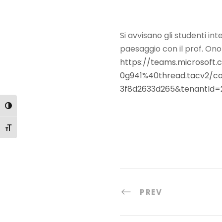
Si avvisano gli studenti int
paesaggio con il prof. Onof
https://teams.microso
0g941%40thread.tacv2/co
3f8d2633d265&tenantId=
Attiva/disattiva alto contrasto
Attiva/disattiva dimensione testo
PREV