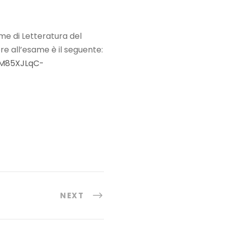
same di Letteratura del
re all’esame è il seguente:
uM85XJLqC-
NEXT