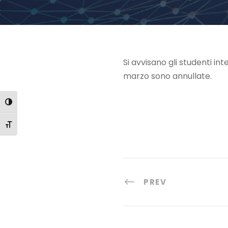
Si avvisano gli studenti int
marzo sono annullate.
Attiva/disattiva alto contrasto
Attiva/disattiva dimensione testo
PREV